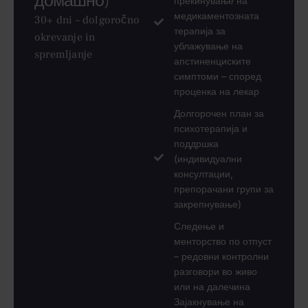
домашно)
прекинување на
медикаментозната
30+ dni – dolgoročno
терапија за
okrevanje in
ублажување на
spremljanje
апстиненциските
симптоми – според
проценка на лекар
Долгорочен план за
психотерапија и
поддршка
(индивидуални
консултации,
препорачани групи за
закрепнување)
Следење и
менторство по отпуст
– редовни контролни
разговори во живо
или на далечина
Зајакнување на