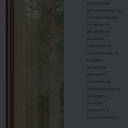
медицинска
детоксикација под
постојан надзор
на лекар. Ги
ублажуваме
акутните
симптоми на
апстиненција, ги
следиме
виталните
функции и
помагаме во
стабилизација на
физичката
состојба,
спиењето и
расположението.