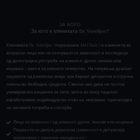
ЗА КОГО
За кого е клиниката Dr. Vorobjev?
Клиниката Dr. Vorobjev (поранешна SM Clinic) е наменета за
возрасни лица кои се соочуваат со зависност и последици
од долготрајна употреба на алкохол, дроги, лекови или
коцкање – како и за нивните семејства. На лекување доаѓаат
пациенти од различни земји, кои бараат дискретна и стручна
помош во безбедна средина. Свесни сме дека не постои
универзално решение за сите, затоа за секој пациент
изработуваме индивидуален план на лекување, прилагоден
на неговите потреби и состојба.
Лица со зависност од алкохол, дроги, лекови или коцкање
Пациенти со двојна дијагноза (зависност и депресија,
анксиозност, панични напади и сл.)