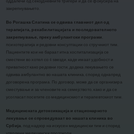
оддалечи од секојдневните тригери и да се фокусира на
закрепнувањето.
Во Рогашка Слатина се одвива главниот дел од
терапијата, рехабилитацијата
и последователното
закрепнување, преку амбулантски програми
,
психотерапија и редовни консултации со стручниот тим.
Пациентите кои не бараат итна хоспитализација се
сместени во хотел со 4 ѕвезди, каде имаат удобност и
приватност како редовни гости, додека лекувањето се
одвива амбулантно во нашата клиника, според однапред
договорена програма. По договор, може да се организира
сместување и за членовите на семејството, како и да се
усогласат посетите со медицинскиот и терапевтскиот тим.
Медицинската детоксикација и стационарното
лекување се спроведуваат во нашата клиника во
Србија
, под надзор на искусен медицински тим и според
утврдени медицински протоколи.