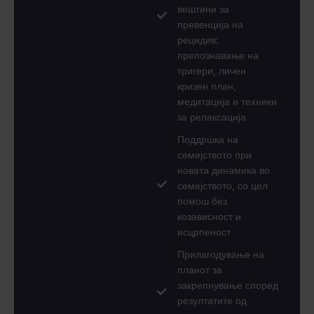
вештини за
превенција на
рецидив:
препознавање на
тригери, личен
кризен план,
медитација и техники
за релаксација
Поддршка на
семејството при
новата динамика во
семејството, со цел
помош без
козависност и
исцрпеност
Прилагодување на
планот за
закрепнување според
резултатите од