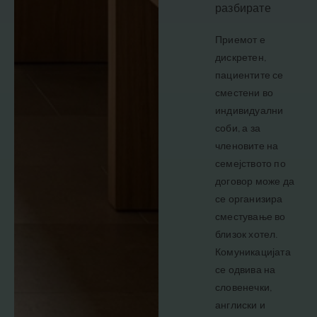
разбирате
Приемот е
дискретен,
пациентите се
сместени во
индивидуални
соби, а за
членовите на
семејството по
договор може да
се организира
сместување во
близок хотел.
Комуникацијата
се одвива на
словенечки,
англиски и