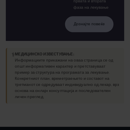
првата и втората
фаза на лекување
Дознајте повеќе
⚕️
МЕДИЦИНСКО ИЗВЕСТУВАЊЕ:
Информациите прикажани на оваа страница се од
општ информативен карактер и претставуваат
пример за структура на програмата за лекување.
Конкретниот план, времетраењето и составот на
третманот се одредуваат индивидуално од лекар, врз
основа на онлајн консултација и последователен
личен преглед.