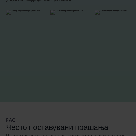
FAQ
Често поставувани прашања
Најчести прашања за текот на лекувањето, анонимноста и