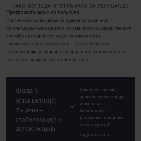
КАКО ИЗГЛЕДА ПРОГРАМАТА ЗА ЛЕКУВАЊЕ?
Програмата може да вклучува:
Програмата за лекување се одвива по фази и се
прилагодува индивидуално, во зависност од здравствената
состојба на пациентот, видот на зависноста и
времетраењето на проблемот. Целта е безбедна
стабилизација, разбирање на причините за зависноста и
постепено враќање кон стабилен живот.
Фаза 1
Доверлив контакт,
првична консултација
(стационар)
и основна
7+ дена –
дијагностика
(анамнеза, проценка
стабилизација и
на состојбата)
детоксикација
Подготовка на