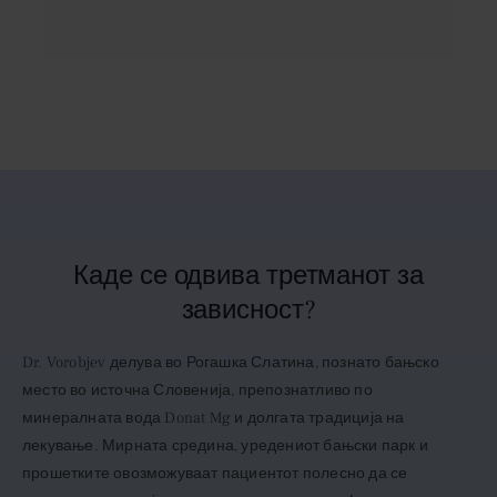
Каде се одвива третманот за
зависност?
Dr. Vorobjev делува во Рогашка Слатина, познато бањско
место во источна Словенија, препознатливо по
минералната вода Donat Mg и долгата традиција на
лекување. Мирната средина, уредениот бањски парк и
прошетките овозможуваат пациентот полесно да се