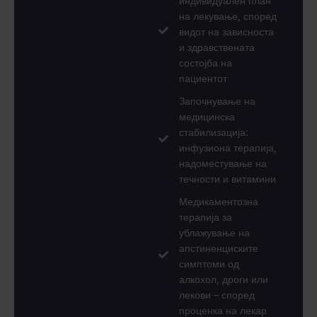
индивидуален план
на лекување, според
видот на зависноста
и здравствената
состојба на
пациентот
Започнување на
медицинска
стабилизација:
инфузиона терапија,
надоместување на
течности и витамини
Медикаментозна
терапија за
ублажување на
апстиненциските
симптоми од
алкохол, дроги или
лекови – според
проценка на лекар