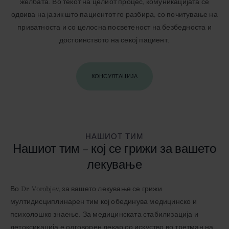
желбата. Во текот на целиот процес, комуникацијата се
одвива на јазик што пациентот го разбира, со почитување на
приватноста и со целосна посветеност на безбедноста и
достоинството на секој пациент.
КОНСУЛТАЦИЈА
НАШИОТ ТИМ
Нашиот тим – кој се грижи за вашето
лекување
Во Dr. Vorobjev, за вашето лекување се грижи
мултидисциплинарен тим кој обединува медицинско и
психолошко знаење. За медицинската стабилизација и
детоксикација е одговорен лекар со искуство во третман на