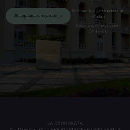
Хоспитализација на пациенти
Доверлива консултација
– Србија
Амбулантно лекување –
Словенија
ЗА КЛИНИКАТА
Dr. Vorobjev (поранешна SM Clinic) е приватна