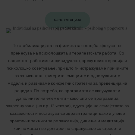
КОНСУЛТАЦИЈА
По стабилизацијата на физичката состојба, фокусот се
пренесува на психолошката и терапевтската работа. Со
пациентот работиме индивидуално, преку психотерапија и
психолошко советување, при што ги истражуваме причините
за зависноста, тригерите, емоциите и однесувачките
модели, и развиваме конкретни стратегии за превенција на
рецидив. По потреба, во програмата се вклучуваат и
дополнителни елементи – како што се програми за
закрепнување (на пр. 12 чекори), едукација на семејството за
козависност и поставување здрави граници, како и учење
практични техники за релаксација, дишење и медитација,
кои помагаат во долгорочно справување со стресот и