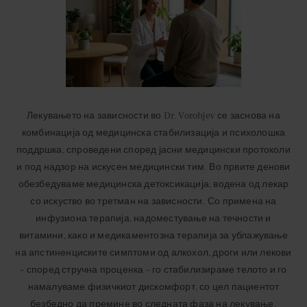
Лекувањето на зависности во Dr. Vorobjev се заснова на
комбинација од медицинска стабилизација и психолошка
поддршка, спроведени според јасни медицински протоколи
и под надзор на искусен медицински тим. Во првите денови
обезбедуваме медицинска детоксикација, водена од лекар
со искуство во третман на зависности. Со примена на
инфузиона терапија, надоместување на течности и
витамини, како и медикаментозна терапија за ублажување
на апстиненциските симптоми од алкохол, дроги или лекови
– според стручна проценка – го стабилизираме телото и го
намалуваме физичкиот дискомфорт, со цел пациентот
безбедно да премине во следната фаза на лекување.