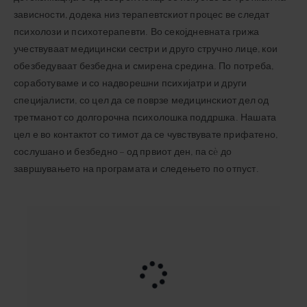
зависности, додека низ терапевтскиот процес ве следат
психолози и психотерапевти. Во секојдневната грижа
учествуваат медицински сестри и друго стручно лице, кои
обезбедуваат безбедна и смирена средина. По потреба,
соработуваме и со надворешни психијатри и други
специјалисти, со цел да се поврзе медицинскиот дел од
третманот со долгорочна психолошка поддршка. Нашата
цел е во контактот со тимот да се чувствувате прифатено,
сослушано и безбедно – од првиот ден, па сè до
завршувањето на програмата и следењето по отпуст.