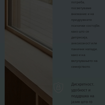
потреба,
посветуваме
внимание и на
придружните
психички состојби,
како што се
депресија,
анксиозност или
панични напади,
како и на
вклучувањето на
семејството.
Дискретност,
удобност и
поддршка на
јазик што го