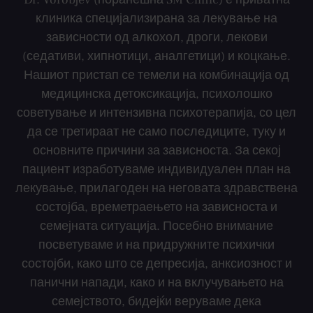
клиника специјализирана за лекување на
зависности од алкохол, дроги, лекови
(седативи, хипнотици, аналгетици) и коцкање.
Нашиот пристап се темели на комбинација од
медицинска детоксикација, психолошко
советување и интензивна психотерапија, со цел
да се третираат не само последиците, туку и
основните причини за зависноста. За секој
пациент изработуваме индивидуален план на
лекување, прилагоден на неговата здравствена
состојба, времетраењето на зависноста и
семејната ситуација. Посебно внимание
посветуваме и на придружните психички
состојби, како што се депресија, анксиозност и
панични напади, како и на вклучувањето на
семејството, бидејќи веруваме дека