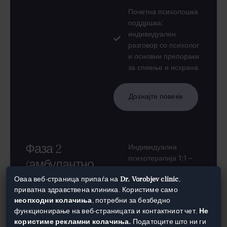
Почетна психолошка
поддршка:
индивидуален
разговор со психолог
и основни препораки
за спиење и исхрана
Дознајте повеќе
Фаза 2
Индивидуална
психотерапија 1:1 –
(амбулантно
работа на причините
лекување во
Оваа веб-страница припаѓа на
Dr. Vorobjev clinic
,
за зависноста
приватна здравствена клиника. Користиме само
(емоции, трауми,
клиника)
неопходни колачиња
, потребни за безбедно
тригери)
14+ дена – главна
функционирање на веб-страницата и контактниот чет.
Не
Конкретен план за
користиме рекламни колачиња.
Податоците што ни ги
терапија и програма