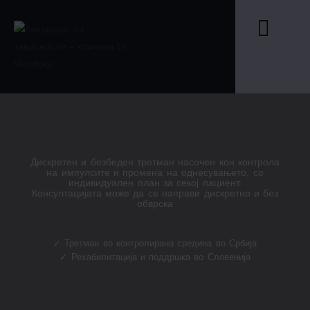
Дискретен и безбеден третман насочен кон контрола
на импулсите и промена на однесувањето, со
индивидуален план за секој пациент.
Консултацијата може да се направи дискретно и без
обврска
✓ Третман во контролирана средина во Србија
✓ Рехабилитација и поддршка во Словенија